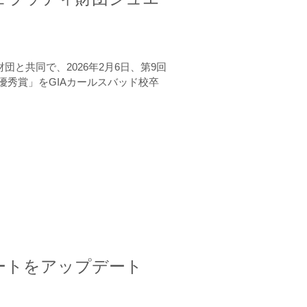
と共同で、2026年2月6日、第9回
秀賞」をGIAカールスバッド校卒
ートをアップデート