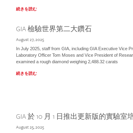
続きを読む
GIA 檢驗世界第二大鑽石
August 27, 2025
In July 2025, staff from GIA, including GIA Executive Vice 
Laboratory Officer Tom Moses and Vice President of Rese
examined a rough diamond weighing 2,488.32 carats
続きを読む
GIA 於 10 月 1 日推出更新版的實驗
August 25, 2025