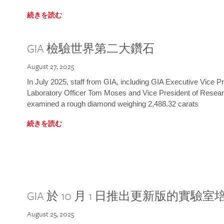
続きを読む
GIA 檢驗世界第二大鑽石
August 27, 2025
In July 2025, staff from GIA, including GIA Executive Vice 
Laboratory Officer Tom Moses and Vice President of Rese
examined a rough diamond weighing 2,488.32 carats
続きを読む
GIA 於 10 月 1 日推出更新版的實驗
August 25, 2025