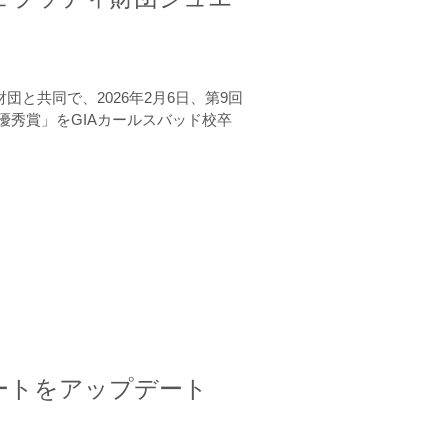
と共同で、2026年2月6日、第9回
秀賞」をGIAカールスバッド校卒
ートをアップデート