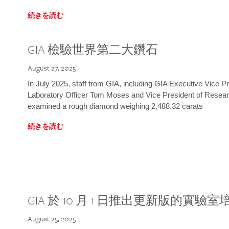
続きを読む
GIA 檢驗世界第二大鑽石
August 27, 2025
In July 2025, staff from GIA, including GIA Executive Vice 
Laboratory Officer Tom Moses and Vice President of Rese
examined a rough diamond weighing 2,488.32 carats
続きを読む
GIA 於 10 月 1 日推出更新版的實驗
August 25, 2025