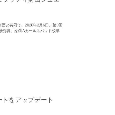
と共同で、2026年2月6日、第9回
秀賞」をGIAカールスバッド校卒
ートをアップデート