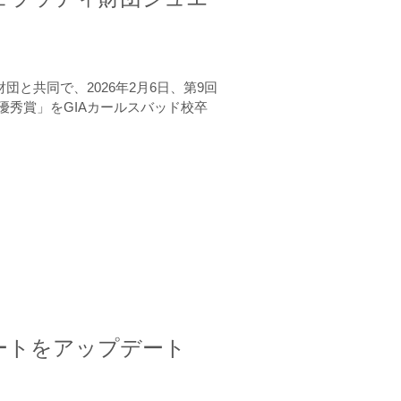
と共同で、2026年2月6日、第9回
秀賞」をGIAカールスバッド校卒
ートをアップデート