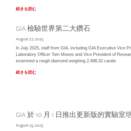
続きを読む
GIA 檢驗世界第二大鑽石
August 27, 2025
In July 2025, staff from GIA, including GIA Executive Vice 
Laboratory Officer Tom Moses and Vice President of Rese
examined a rough diamond weighing 2,488.32 carats
続きを読む
GIA 於 10 月 1 日推出更新版的實驗
August 25, 2025