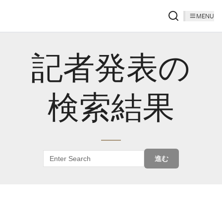
MENU
記者発表の
検索結果
進む