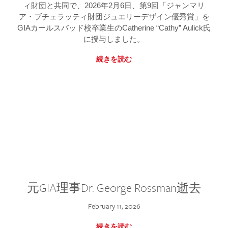
ィ財団と共同で、2026年2月6日、第9回「ジャンマリ
ア・ブチェラッティ財団ジュエリーデザイン優秀賞」を
GIAカールスバッド校卒業生のCatherine “Cathy” Aulick氏
に授与しました。
続きを読む
元GIA理事Dr. George Rossman逝去
February 11, 2026
続きを読む