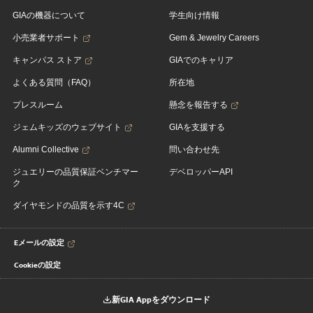
GIAの機器について
学生向け情報
小売業者サポート
Gem & Jewelry Careers
キャンパス ストア
GIAでのキャリア
よくある質問（FAQ）
所在地
プレスルーム
懸念を報告する
ジェムキッズのウェブサイト
GIAを支援する
Alumni Collective
問い合わせ先
ジュエリーの品質保証ベンチマー
デベロッパーAPI
ク
ダイヤモンドの品質を示す4C
Eメールの設定
Cookieの設定
新GIA Appをダウンロード