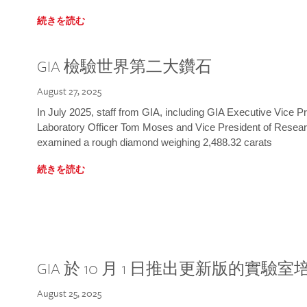
続きを読む
GIA 檢驗世界第二大鑽石
August 27, 2025
In July 2025, staff from GIA, including GIA Executive Vice 
Laboratory Officer Tom Moses and Vice President of Rese
examined a rough diamond weighing 2,488.32 carats
続きを読む
GIA 於 10 月 1 日推出更新版的實驗
August 25, 2025