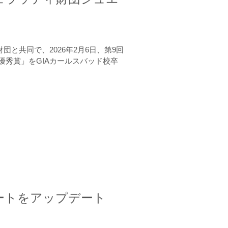
と共同で、2026年2月6日、第9回
秀賞」をGIAカールスバッド校卒
ートをアップデート