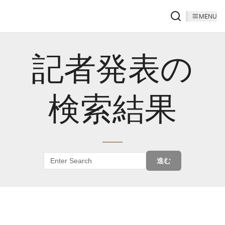
MENU
記者発表の
検索結果
進む