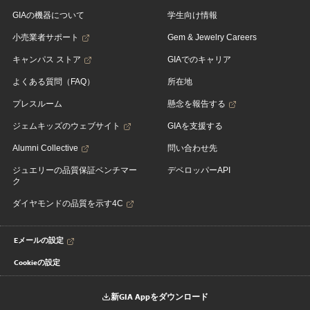
GIAの機器について
学生向け情報
小売業者サポート
Gem & Jewelry Careers
キャンパス ストア
GIAでのキャリア
よくある質問（FAQ）
所在地
プレスルーム
懸念を報告する
ジェムキッズのウェブサイト
GIAを支援する
Alumni Collective
問い合わせ先
ジュエリーの品質保証ベンチマー
デベロッパーAPI
ク
ダイヤモンドの品質を示す4C
Eメールの設定
Cookieの設定
新GIA Appをダウンロード