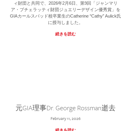
ィ財団と共同で、2026年2月6日、第9回「ジャンマリ
ア・ブチェラッティ財団ジュエリーデザイン優秀賞」を
GIAカールスバッド校卒業生のCatherine “Cathy” Aulick氏
に授与しました。
続きを読む
元GIA理事Dr. George Rossman逝去
February 11, 2026
続きを読む