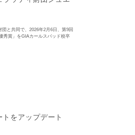
と共同で、2026年2月6日、第9回
秀賞」をGIAカールスバッド校卒
ートをアップデート