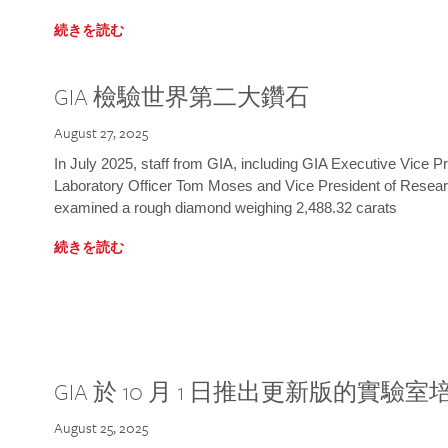
続きを読む
GIA 檢驗世界第二大鑽石
August 27, 2025
In July 2025, staff from GIA, including GIA Executive Vice 
Laboratory Officer Tom Moses and Vice President of Rese
examined a rough diamond weighing 2,488.32 carats
続きを読む
GIA 於 10 月 1 日推出更新版的實驗
August 25, 2025