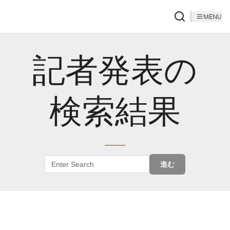
MENU
記者発表の
検索結果
進む