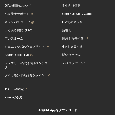
GIAの機器について
学生向け情報
小売業者サポート
Gem & Jewelry Careers
キャンパス ストア
GIAでのキャリア
よくある質問（FAQ）
所在地
プレスルーム
懸念を報告する
ジェムキッズのウェブサイト
GIAを支援する
Alumni Collective
問い合わせ先
ジュエリーの品質保証ベンチマー
デベロッパーAPI
ク
ダイヤモンドの品質を示す4C
Eメールの設定
Cookieの設定
新GIA Appをダウンロード