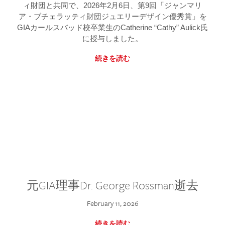
ィ財団と共同で、2026年2月6日、第9回「ジャンマリ
ア・ブチェラッティ財団ジュエリーデザイン優秀賞」を
GIAカールスバッド校卒業生のCatherine “Cathy” Aulick氏
に授与しました。
続きを読む
元GIA理事Dr. George Rossman逝去
February 11, 2026
続きを読む