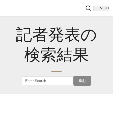
MENU
記者発表の
検索結果
進む