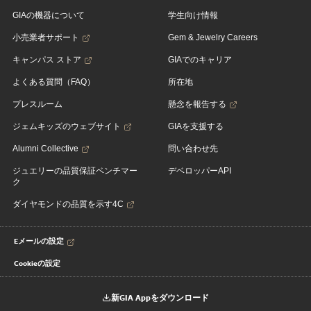
GIAの機器について
学生向け情報
小売業者サポート
Gem & Jewelry Careers
キャンパス ストア
GIAでのキャリア
よくある質問（FAQ）
所在地
プレスルーム
懸念を報告する
ジェムキッズのウェブサイト
GIAを支援する
Alumni Collective
問い合わせ先
ジュエリーの品質保証ベンチマー
デベロッパーAPI
ク
ダイヤモンドの品質を示す4C
Eメールの設定
Cookieの設定
新GIA Appをダウンロード