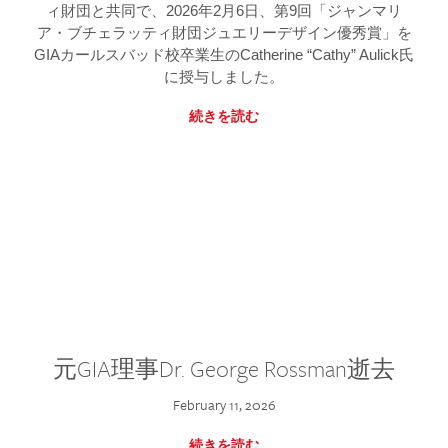
ィ財団と共同で、2026年2月6日、第9回「ジャンマリ
ア・ブチェラッティ財団ジュエリーデザイン優秀賞」を
GIAカールスバッド校卒業生のCatherine “Cathy” Aulick氏
に授与しました。
続きを読む
元GIA理事Dr. George Rossman逝去
February 11, 2026
続きを読む