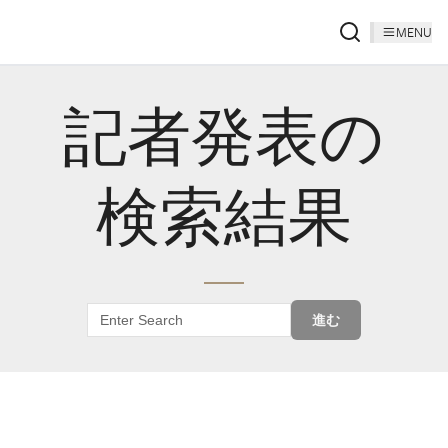
MENU
記者発表の
検索結果
進む