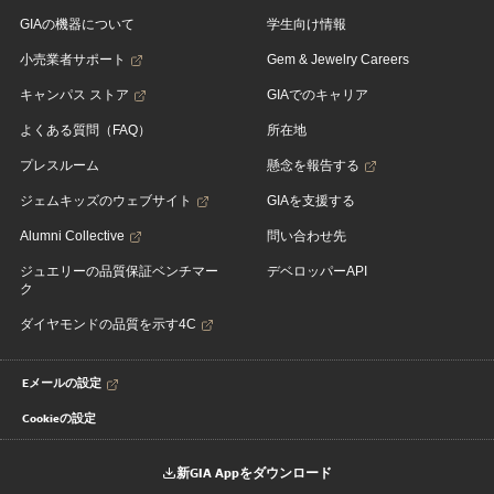
GIAの機器について
学生向け情報
小売業者サポート
Gem & Jewelry Careers
キャンパス ストア
GIAでのキャリア
よくある質問（FAQ）
所在地
プレスルーム
懸念を報告する
ジェムキッズのウェブサイト
GIAを支援する
Alumni Collective
問い合わせ先
ジュエリーの品質保証ベンチマー
デベロッパーAPI
ク
ダイヤモンドの品質を示す4C
Eメールの設定
Cookieの設定
新GIA Appをダウンロード