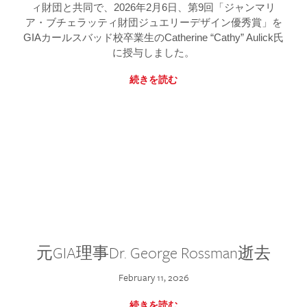
ィ財団と共同で、2026年2月6日、第9回「ジャンマリ
ア・ブチェラッティ財団ジュエリーデザイン優秀賞」を
GIAカールスバッド校卒業生のCatherine “Cathy” Aulick氏
に授与しました。
続きを読む
元GIA理事Dr. George Rossman逝去
February 11, 2026
続きを読む