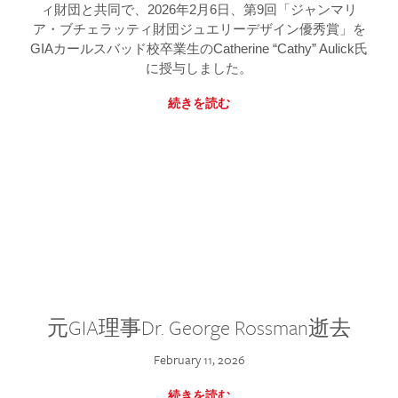
ィ財団と共同で、2026年2月6日、第9回「ジャンマリ
ア・ブチェラッティ財団ジュエリーデザイン優秀賞」を
GIAカールスバッド校卒業生のCatherine “Cathy” Aulick氏
に授与しました。
続きを読む
元GIA理事Dr. George Rossman逝去
February 11, 2026
続きを読む