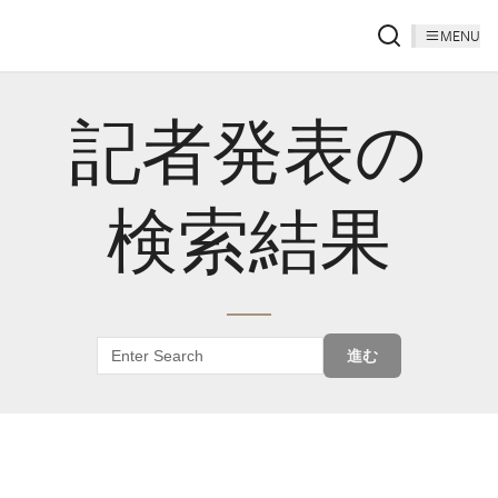
MENU
記者発表の
検索結果
進む