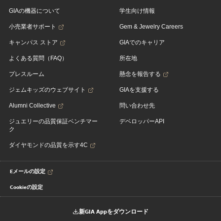
GIAの機器について
学生向け情報
小売業者サポート
Gem & Jewelry Careers
キャンパス ストア
GIAでのキャリア
よくある質問（FAQ）
所在地
プレスルーム
懸念を報告する
ジェムキッズのウェブサイト
GIAを支援する
Alumni Collective
問い合わせ先
ジュエリーの品質保証ベンチマー
デベロッパーAPI
ク
ダイヤモンドの品質を示す4C
Eメールの設定
Cookieの設定
新GIA Appをダウンロード