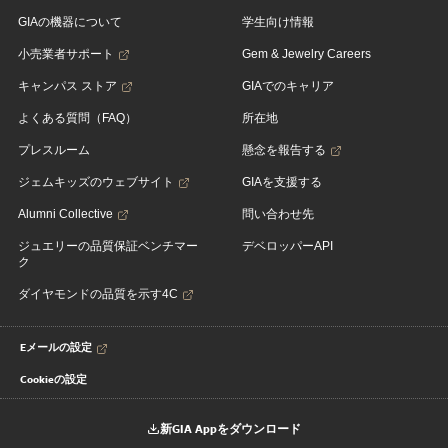
GIAの機器について
学生向け情報
小売業者サポート
Gem & Jewelry Careers
キャンパス ストア
GIAでのキャリア
よくある質問（FAQ）
所在地
プレスルーム
懸念を報告する
ジェムキッズのウェブサイト
GIAを支援する
Alumni Collective
問い合わせ先
ジュエリーの品質保証ベンチマー
デベロッパーAPI
ク
ダイヤモンドの品質を示す4C
Eメールの設定
Cookieの設定
新GIA Appをダウンロード