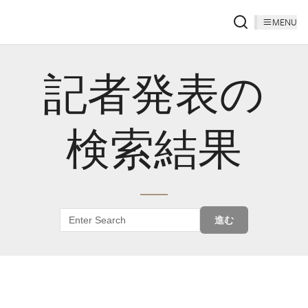
MENU
記者発表の
検索結果
進む