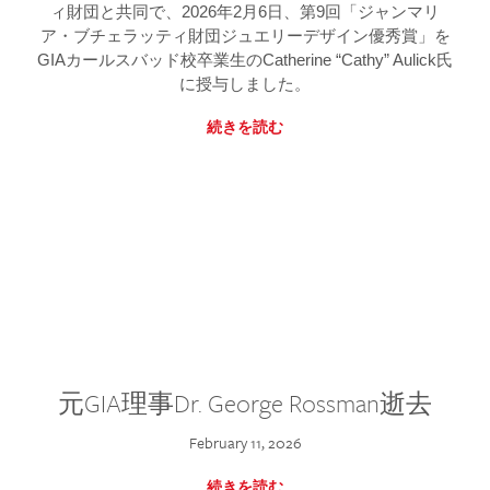
ィ財団と共同で、2026年2月6日、第9回「ジャンマリ
ア・ブチェラッティ財団ジュエリーデザイン優秀賞」を
GIAカールスバッド校卒業生のCatherine “Cathy” Aulick氏
に授与しました。
続きを読む
元GIA理事Dr. George Rossman逝去
February 11, 2026
続きを読む