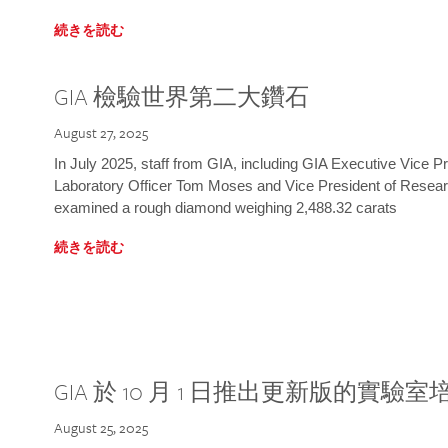
続きを読む
GIA 檢驗世界第二大鑽石
August 27, 2025
In July 2025, staff from GIA, including GIA Executive Vice 
Laboratory Officer Tom Moses and Vice President of Rese
examined a rough diamond weighing 2,488.32 carats
続きを読む
GIA 於 10 月 1 日推出更新版的實驗
August 25, 2025