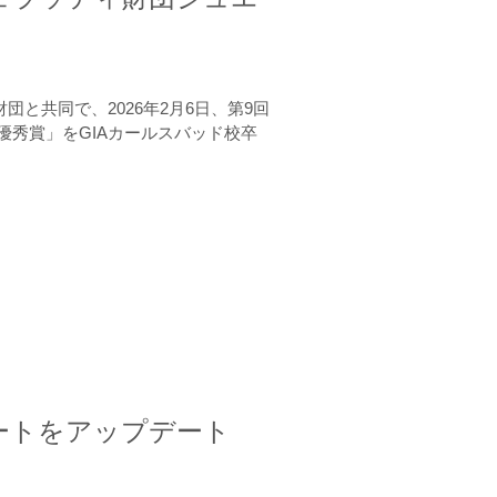
と共同で、2026年2月6日、第9回
秀賞」をGIAカールスバッド校卒
ートをアップデート