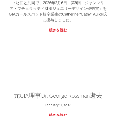
ィ財団と共同で、2026年2月6日、第9回「ジャンマリ
ア・ブチェラッティ財団ジュエリーデザイン優秀賞」を
GIAカールスバッド校卒業生のCatherine “Cathy” Aulick氏
に授与しました。
続きを読む
元GIA理事Dr. George Rossman逝去
February 11, 2026
続きを読む