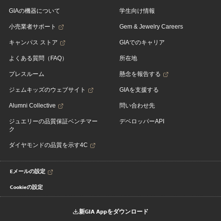
GIAの機器について
学生向け情報
小売業者サポート
Gem & Jewelry Careers
キャンパス ストア
GIAでのキャリア
よくある質問（FAQ）
所在地
プレスルーム
懸念を報告する
ジェムキッズのウェブサイト
GIAを支援する
Alumni Collective
問い合わせ先
ジュエリーの品質保証ベンチマー
デベロッパーAPI
ク
ダイヤモンドの品質を示す4C
Eメールの設定
Cookieの設定
新GIA Appをダウンロード