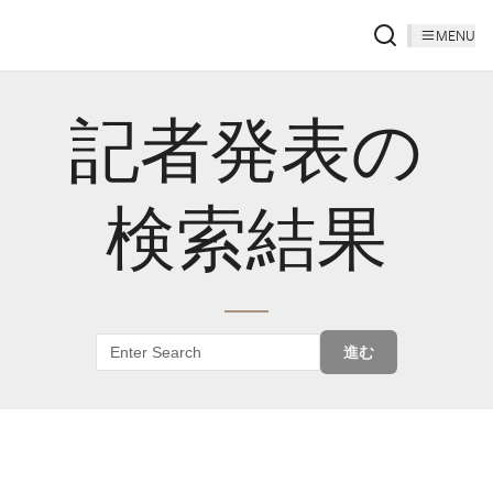
MENU
記者発表の
検索結果
進む