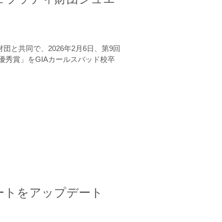
と共同で、2026年2月6日、第9回
秀賞」をGIAカールスバッド校卒
ートをアップデート