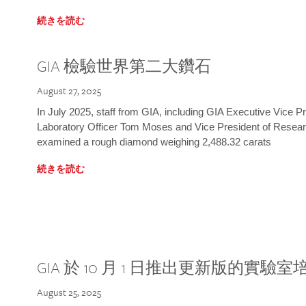
続きを読む
GIA 檢驗世界第二大鑽石
August 27, 2025
In July 2025, staff from GIA, including GIA Executive Vice 
Laboratory Officer Tom Moses and Vice President of Rese
examined a rough diamond weighing 2,488.32 carats
続きを読む
GIA 於 10 月 1 日推出更新版的實驗
August 25, 2025