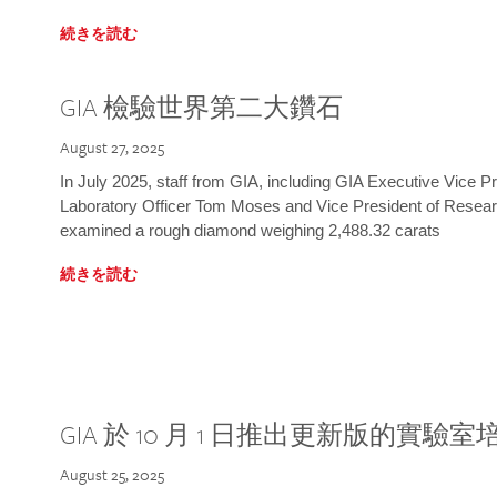
続きを読む
GIA 檢驗世界第二大鑽石
August 27, 2025
In July 2025, staff from GIA, including GIA Executive Vice 
Laboratory Officer Tom Moses and Vice President of Rese
examined a rough diamond weighing 2,488.32 carats
続きを読む
GIA 於 10 月 1 日推出更新版的實驗
August 25, 2025