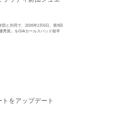
と共同で、2026年2月6日、第9回
秀賞」をGIAカールスバッド校卒
ートをアップデート