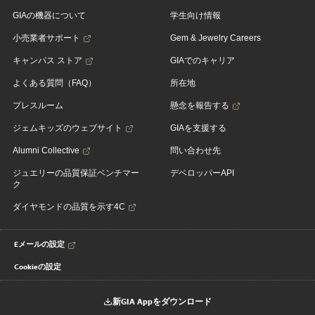
GIAの機器について
学生向け情報
小売業者サポート
Gem & Jewelry Careers
キャンパス ストア
GIAでのキャリア
よくある質問（FAQ）
所在地
プレスルーム
懸念を報告する
ジェムキッズのウェブサイト
GIAを支援する
Alumni Collective
問い合わせ先
ジュエリーの品質保証ベンチマー
デベロッパーAPI
ク
ダイヤモンドの品質を示す4C
Eメールの設定
Cookieの設定
新GIA Appをダウンロード