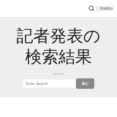
MENU
記者発表の
検索結果
進む