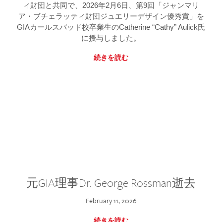
ィ財団と共同で、2026年2月6日、第9回「ジャンマリ
ア・ブチェラッティ財団ジュエリーデザイン優秀賞」を
GIAカールスバッド校卒業生のCatherine “Cathy” Aulick氏
に授与しました。
続きを読む
元GIA理事Dr. George Rossman逝去
February 11, 2026
続きを読む