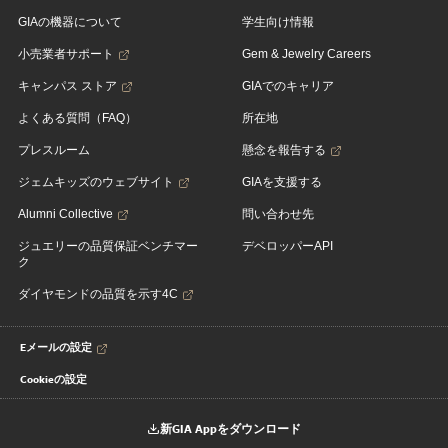
GIAの機器について
学生向け情報
小売業者サポート
Gem & Jewelry Careers
キャンパス ストア
GIAでのキャリア
よくある質問（FAQ）
所在地
プレスルーム
懸念を報告する
ジェムキッズのウェブサイト
GIAを支援する
Alumni Collective
問い合わせ先
ジュエリーの品質保証ベンチマー
デベロッパーAPI
ク
ダイヤモンドの品質を示す4C
Eメールの設定
Cookieの設定
新GIA Appをダウンロード