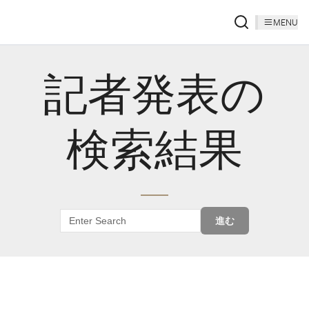
MENU
記者発表の
検索結果
進む