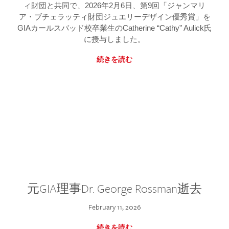
ィ財団と共同で、2026年2月6日、第9回「ジャンマリ
ア・ブチェラッティ財団ジュエリーデザイン優秀賞」を
GIAカールスバッド校卒業生のCatherine “Cathy” Aulick氏
に授与しました。
続きを読む
元GIA理事Dr. George Rossman逝去
February 11, 2026
続きを読む