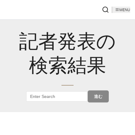
MENU
記者発表の
検索結果
進む