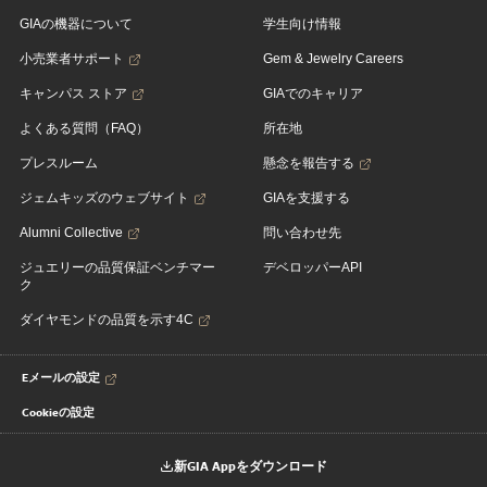
GIAの機器について
学生向け情報
小売業者サポート
Gem & Jewelry Careers
キャンパス ストア
GIAでのキャリア
よくある質問（FAQ）
所在地
プレスルーム
懸念を報告する
ジェムキッズのウェブサイト
GIAを支援する
Alumni Collective
問い合わせ先
ジュエリーの品質保証ベンチマー
デベロッパーAPI
ク
ダイヤモンドの品質を示す4C
Eメールの設定
Cookieの設定
新GIA Appをダウンロード