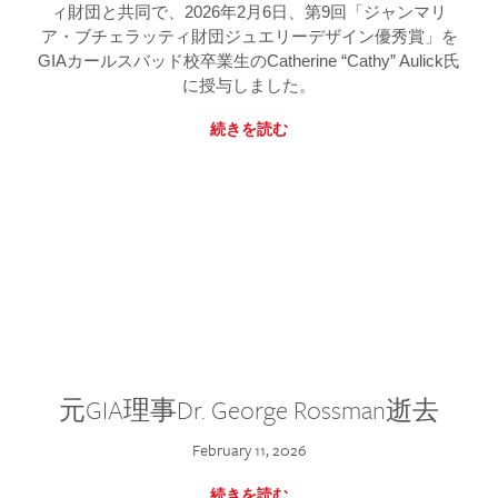
ィ財団と共同で、2026年2月6日、第9回「ジャンマリ
ア・ブチェラッティ財団ジュエリーデザイン優秀賞」を
GIAカールスバッド校卒業生のCatherine “Cathy” Aulick氏
に授与しました。
続きを読む
元GIA理事Dr. George Rossman逝去
February 11, 2026
続きを読む