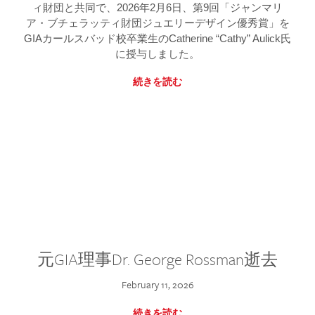
ィ財団と共同で、2026年2月6日、第9回「ジャンマリ
ア・ブチェラッティ財団ジュエリーデザイン優秀賞」を
GIAカールスバッド校卒業生のCatherine “Cathy” Aulick氏
に授与しました。
続きを読む
元GIA理事Dr. George Rossman逝去
February 11, 2026
続きを読む