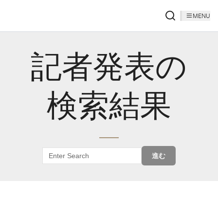
MENU
記者発表の
検索結果
進む