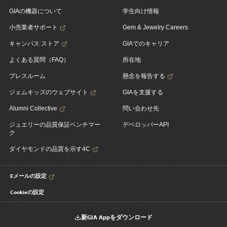
GIAの機器について
学生向け情報
小売業者サポート
Gem & Jewelry Careers
キャンパス ストア
GIAでのキャリア
よくある質問（FAQ）
所在地
プレスルーム
懸念を報告する
ジェムキッズのウェブサイト
GIAを支援する
Alumni Collective
問い合わせ先
ジュエリーの品質保証ベンチマー
デベロッパーAPI
ク
ダイヤモンドの品質を示す4C
Eメールの設定
Cookieの設定
新GIA Appをダウンロード