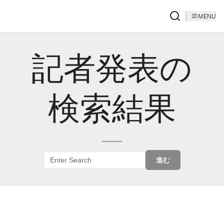
MENU
記者発表の
検索結果
進む