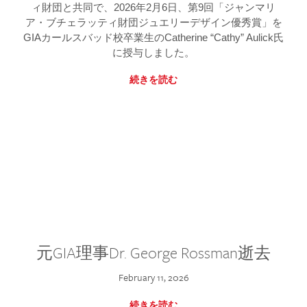
ィ財団と共同で、2026年2月6日、第9回「ジャンマリ
ア・ブチェラッティ財団ジュエリーデザイン優秀賞」を
GIAカールスバッド校卒業生のCatherine “Cathy” Aulick氏
に授与しました。
続きを読む
元GIA理事Dr. George Rossman逝去
February 11, 2026
続きを読む