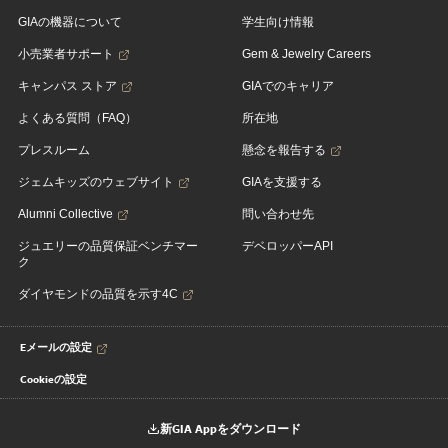
GIAの機器について
学生向け情報
小売業者サポート
Gem & Jewelry Careers
キャンパス ストア
GIAでのキャリア
よくある質問（FAQ）
所在地
プレスルーム
懸念を報告する
ジェムキッズのウェブサイト
GIAを支援する
Alumni Collective
問い合わせ先
ジュエリーの品質保証ベンチマー
デベロッパーAPI
ク
ダイヤモンドの品質を示す4C
Eメールの設定
Cookieの設定
新GIA Appをダウンロード