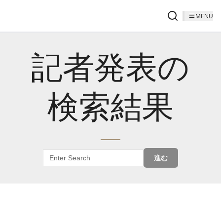
MENU
記者発表の
検索結果
進む