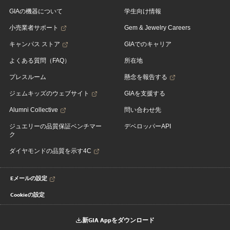
GIAの機器について
学生向け情報
小売業者サポート
Gem & Jewelry Careers
キャンパス ストア
GIAでのキャリア
よくある質問（FAQ）
所在地
プレスルーム
懸念を報告する
ジェムキッズのウェブサイト
GIAを支援する
Alumni Collective
問い合わせ先
ジュエリーの品質保証ベンチマー
デベロッパーAPI
ク
ダイヤモンドの品質を示す4C
Eメールの設定
Cookieの設定
新GIA Appをダウンロード