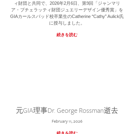
ィ財団と共同で、2026年2月6日、第9回「ジャンマリ
ア・ブチェラッティ財団ジュエリーデザイン優秀賞」を
GIAカールスバッド校卒業生のCatherine “Cathy” Aulick氏
に授与しました。
続きを読む
元GIA理事Dr. George Rossman逝去
February 11, 2026
続きを読む