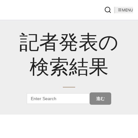
MENU
記者発表の
検索結果
進む