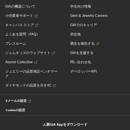
GIAの機器について
学生向け情報
小売業者サポート
Gem & Jewelry Careers
キャンパス ストア
GIAでのキャリア
よくある質問（FAQ）
所在地
プレスルーム
懸念を報告する
ジェムキッズのウェブサイト
GIAを支援する
Alumni Collective
問い合わせ先
ジュエリーの品質保証ベンチマー
デベロッパーAPI
ク
ダイヤモンドの品質を示す4C
Eメールの設定
Cookieの設定
新GIA Appをダウンロード