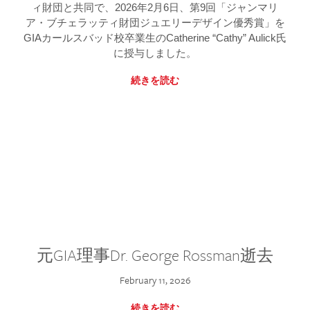
ィ財団と共同で、2026年2月6日、第9回「ジャンマリ
ア・ブチェラッティ財団ジュエリーデザイン優秀賞」を
GIAカールスバッド校卒業生のCatherine “Cathy” Aulick氏
に授与しました。
続きを読む
元GIA理事Dr. George Rossman逝去
February 11, 2026
続きを読む