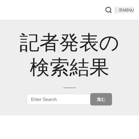
MENU
記者発表の
検索結果
進む