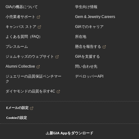
GIAの機器について
学生向け情報
小売業者サポート
Gem & Jewelry Careers
キャンパス ストア
GIAでのキャリア
よくある質問（FAQ）
所在地
プレスルーム
懸念を報告する
ジェムキッズのウェブサイト
GIAを支援する
Alumni Collective
問い合わせ先
ジュエリーの品質保証ベンチマー
デベロッパーAPI
ク
ダイヤモンドの品質を示す4C
Eメールの設定
Cookieの設定
新GIA Appをダウンロード