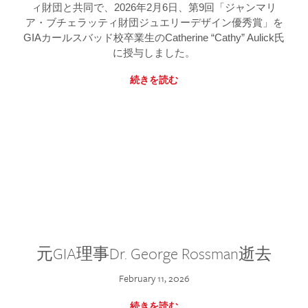
ィ財団と共同で、2026年2月6日、第9回「ジャンマリ
ア・ブチェラッティ財団ジュエリーデザイン優秀賞」を
GIAカールスバッド校卒業生のCatherine “Cathy” Aulick氏
に授与しました。
続きを読む
元GIA理事Dr. George Rossman逝去
February 11, 2026
続きを読む