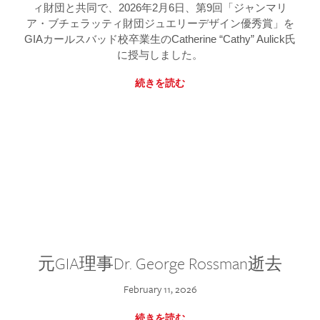
ィ財団と共同で、2026年2月6日、第9回「ジャンマリ
ア・ブチェラッティ財団ジュエリーデザイン優秀賞」を
GIAカールスバッド校卒業生のCatherine “Cathy” Aulick氏
に授与しました。
続きを読む
元GIA理事Dr. George Rossman逝去
February 11, 2026
続きを読む