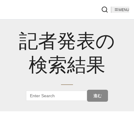
MENU
記者発表の
検索結果
進む