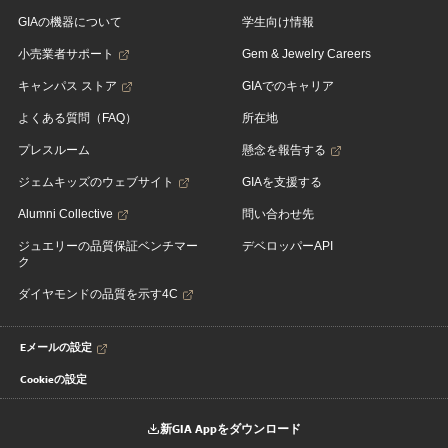
GIAの機器について
学生向け情報
小売業者サポート
Gem & Jewelry Careers
キャンパス ストア
GIAでのキャリア
よくある質問（FAQ）
所在地
プレスルーム
懸念を報告する
ジェムキッズのウェブサイト
GIAを支援する
Alumni Collective
問い合わせ先
ジュエリーの品質保証ベンチマー
デベロッパーAPI
ク
ダイヤモンドの品質を示す4C
Eメールの設定
Cookieの設定
新GIA Appをダウンロード