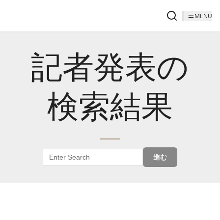
MENU
記者発表の
検索結果
進む