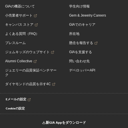
GIAの機器について
学生向け情報
小売業者サポート
Gem & Jewelry Careers
キャンパス ストア
GIAでのキャリア
よくある質問（FAQ）
所在地
プレスルーム
懸念を報告する
ジェムキッズのウェブサイト
GIAを支援する
Alumni Collective
問い合わせ先
ジュエリーの品質保証ベンチマー
デベロッパーAPI
ク
ダイヤモンドの品質を示す4C
Eメールの設定
Cookieの設定
新GIA Appをダウンロード