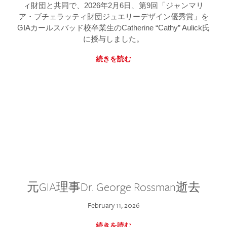
ィ財団と共同で、2026年2月6日、第9回「ジャンマリ
ア・ブチェラッティ財団ジュエリーデザイン優秀賞」を
GIAカールスバッド校卒業生のCatherine “Cathy” Aulick氏
に授与しました。
続きを読む
元GIA理事Dr. George Rossman逝去
February 11, 2026
続きを読む