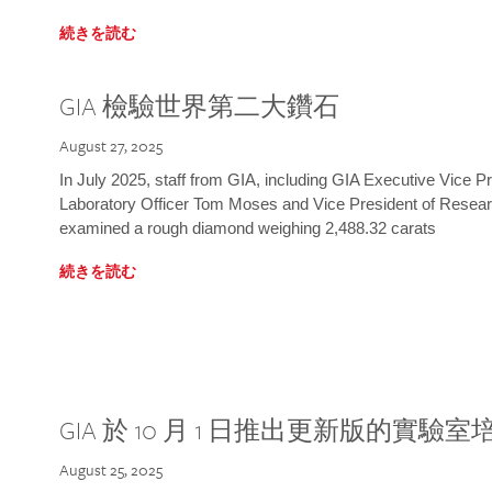
続きを読む
GIA 檢驗世界第二大鑽石
August 27, 2025
In July 2025, staff from GIA, including GIA Executive Vice 
Laboratory Officer Tom Moses and Vice President of Rese
examined a rough diamond weighing 2,488.32 carats
続きを読む
GIA 於 10 月 1 日推出更新版的實驗
August 25, 2025