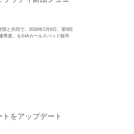
と共同で、2026年2月6日、第9回
秀賞」をGIAカールスバッド校卒
ートをアップデート