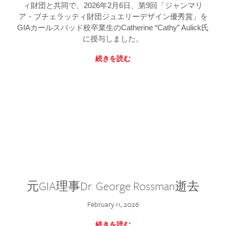
ィ財団と共同で、2026年2月6日、第9回「ジャンマリ
ア・ブチェラッティ財団ジュエリーデザイン優秀賞」を
GIAカールスバッド校卒業生のCatherine “Cathy” Aulick氏
に授与しました。
続きを読む
元GIA理事Dr. George Rossman逝去
February 11, 2026
続きを読む