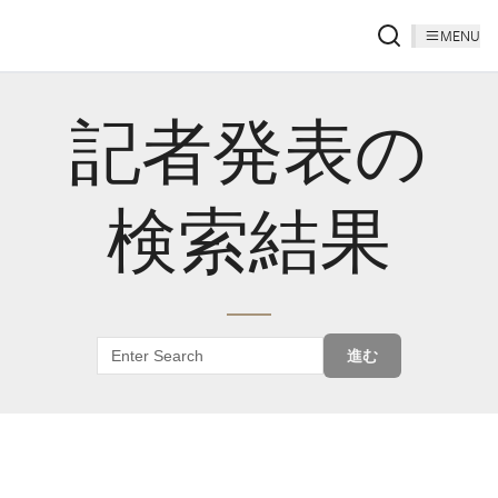
MENU
記者発表の
検索結果
進む