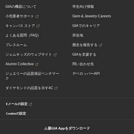
GIAの機器について
学生向け情報
小売業者サポート
Gem & Jewelry Careers
キャンパス ストア
GIAでのキャリア
よくある質問（FAQ）
所在地
プレスルーム
懸念を報告する
ジェムキッズのウェブサイト
GIAを支援する
Alumni Collective
問い合わせ先
ジュエリーの品質保証ベンチマー
デベロッパーAPI
ク
ダイヤモンドの品質を示す4C
Eメールの設定
Cookieの設定
新GIA Appをダウンロード