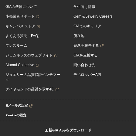
GIAの機器について
学生向け情報
小売業者サポート
Gem & Jewelry Careers
キャンパス ストア
GIAでのキャリア
よくある質問（FAQ）
所在地
プレスルーム
懸念を報告する
ジェムキッズのウェブサイト
GIAを支援する
Alumni Collective
問い合わせ先
ジュエリーの品質保証ベンチマー
デベロッパーAPI
ク
ダイヤモンドの品質を示す4C
Eメールの設定
Cookieの設定
新GIA Appをダウンロード