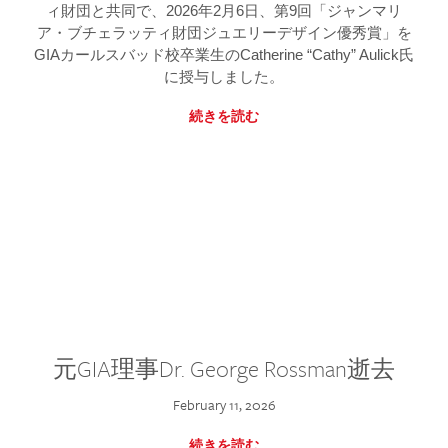
ィ財団と共同で、2026年2月6日、第9回「ジャンマリ
ア・ブチェラッティ財団ジュエリーデザイン優秀賞」を
GIAカールスバッド校卒業生のCatherine “Cathy” Aulick氏
に授与しました。
続きを読む
元GIA理事Dr. George Rossman逝去
February 11, 2026
続きを読む