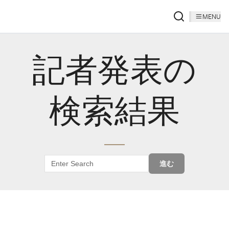
MENU
記者発表の
検索結果
進む