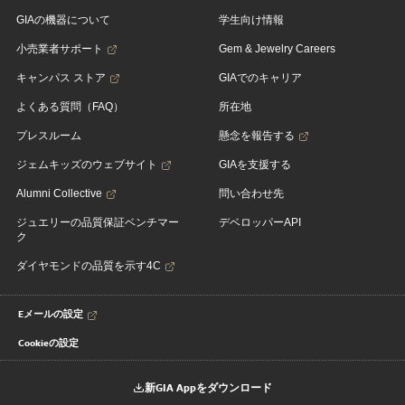
GIAの機器について
学生向け情報
小売業者サポート
Gem & Jewelry Careers
キャンパス ストア
GIAでのキャリア
よくある質問（FAQ）
所在地
プレスルーム
懸念を報告する
ジェムキッズのウェブサイト
GIAを支援する
Alumni Collective
問い合わせ先
ジュエリーの品質保証ベンチマー
デベロッパーAPI
ク
ダイヤモンドの品質を示す4C
Eメールの設定
Cookieの設定
新GIA Appをダウンロード