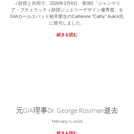
ィ財団と共同で、2026年2月6日、第9回「ジャンマリ
ア・ブチェラッティ財団ジュエリーデザイン優秀賞」を
GIAカールスバッド校卒業生のCatherine “Cathy” Aulick氏
に授与しました。
続きを読む
元GIA理事Dr. George Rossman逝去
February 11, 2026
続きを読む