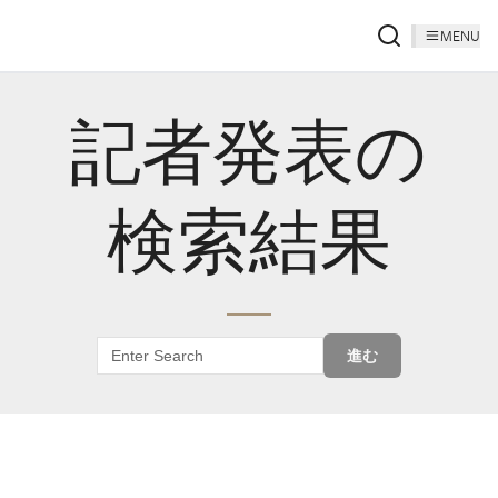
MENU
記者発表の
検索結果
進む