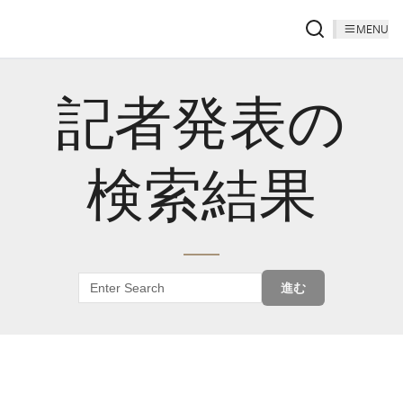
MENU
記者発表の
検索結果
進む