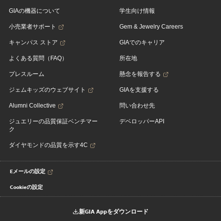
GIAの機器について
学生向け情報
小売業者サポート
Gem & Jewelry Careers
キャンパス ストア
GIAでのキャリア
よくある質問（FAQ）
所在地
プレスルーム
懸念を報告する
ジェムキッズのウェブサイト
GIAを支援する
Alumni Collective
問い合わせ先
ジュエリーの品質保証ベンチマー
デベロッパーAPI
ク
ダイヤモンドの品質を示す4C
Eメールの設定
Cookieの設定
新GIA Appをダウンロード