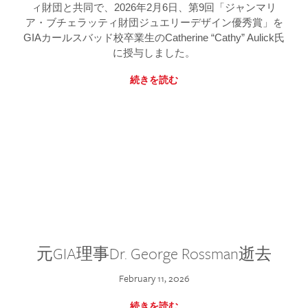
ィ財団と共同で、2026年2月6日、第9回「ジャンマリ
ア・ブチェラッティ財団ジュエリーデザイン優秀賞」を
GIAカールスバッド校卒業生のCatherine “Cathy” Aulick氏
に授与しました。
続きを読む
元GIA理事Dr. George Rossman逝去
February 11, 2026
続きを読む