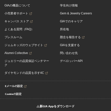
GIAの機器について
学生向け情報
小売業者サポート
Gem & Jewelry Careers
キャンパス ストア
GIAでのキャリア
よくある質問（FAQ）
所在地
プレスルーム
懸念を報告する
ジェムキッズのウェブサイト
GIAを支援する
Alumni Collective
問い合わせ先
ジュエリーの品質保証ベンチマー
デベロッパーAPI
ク
ダイヤモンドの品質を示す4C
Eメールの設定
Cookieの設定
新GIA Appをダウンロード