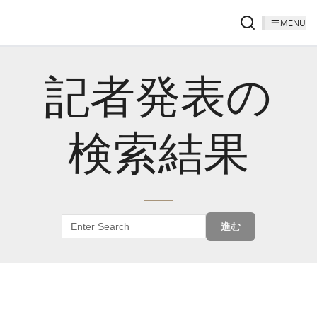
MENU
記者発表の
検索結果
進む