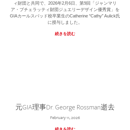
ィ財団と共同で、2026年2月6日、第9回「ジャンマリ
ア・ブチェラッティ財団ジュエリーデザイン優秀賞」を
GIAカールスバッド校卒業生のCatherine “Cathy” Aulick氏
に授与しました。
続きを読む
元GIA理事Dr. George Rossman逝去
February 11, 2026
続きを読む