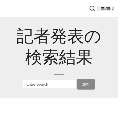
MENU
記者発表の
検索結果
進む