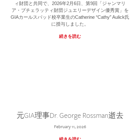
ィ財団と共同で、2026年2月6日、第9回「ジャンマリ
ア・ブチェラッティ財団ジュエリーデザイン優秀賞」を
GIAカールスバッド校卒業生のCatherine “Cathy” Aulick氏
に授与しました。
続きを読む
元GIA理事Dr. George Rossman逝去
February 11, 2026
続きを読む