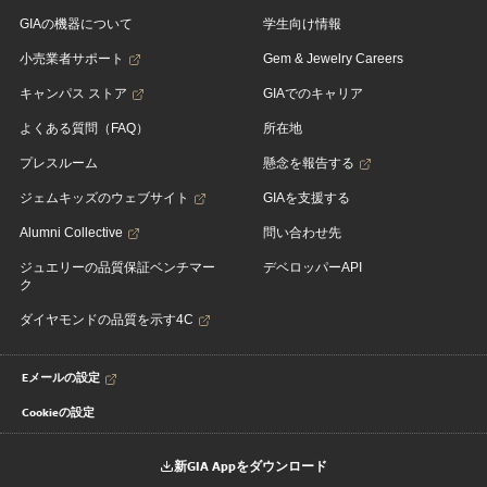
GIAの機器について
学生向け情報
小売業者サポート
Gem & Jewelry Careers
キャンパス ストア
GIAでのキャリア
よくある質問（FAQ）
所在地
プレスルーム
懸念を報告する
ジェムキッズのウェブサイト
GIAを支援する
Alumni Collective
問い合わせ先
ジュエリーの品質保証ベンチマー
デベロッパーAPI
ク
ダイヤモンドの品質を示す4C
Eメールの設定
Cookieの設定
新GIA Appをダウンロード