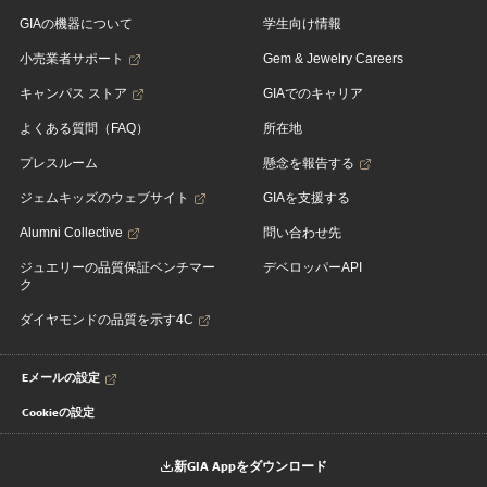
GIAの機器について
学生向け情報
小売業者サポート
Gem & Jewelry Careers
キャンパス ストア
GIAでのキャリア
よくある質問（FAQ）
所在地
プレスルーム
懸念を報告する
ジェムキッズのウェブサイト
GIAを支援する
Alumni Collective
問い合わせ先
ジュエリーの品質保証ベンチマー
デベロッパーAPI
ク
ダイヤモンドの品質を示す4C
Eメールの設定
Cookieの設定
新GIA Appをダウンロード