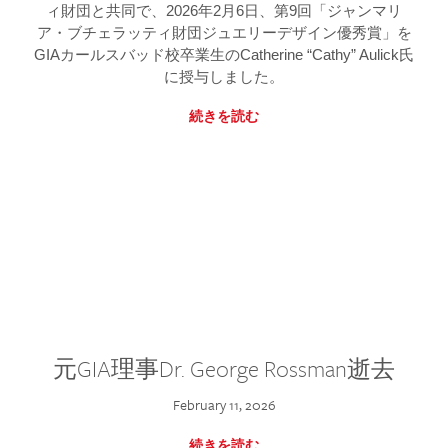
ィ財団と共同で、2026年2月6日、第9回「ジャンマリ
ア・ブチェラッティ財団ジュエリーデザイン優秀賞」を
GIAカールスバッド校卒業生のCatherine “Cathy” Aulick氏
に授与しました。
続きを読む
元GIA理事Dr. George Rossman逝去
February 11, 2026
続きを読む