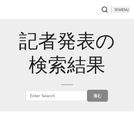
MENU
記者発表の
検索結果
進む