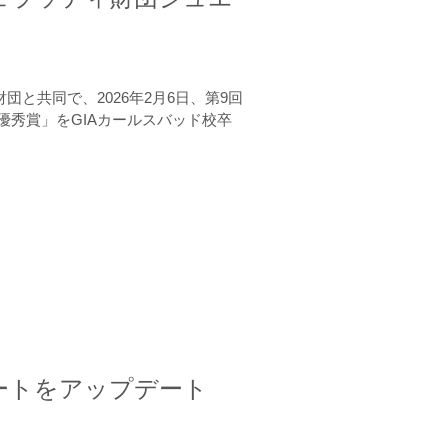
と共同で、2026年2月6日、第9回
秀賞」をGIAカールスバッド校卒
ートをアップデート