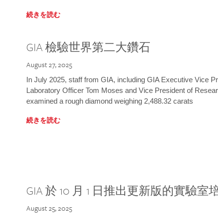
続きを読む
GIA 檢驗世界第二大鑽石
August 27, 2025
In July 2025, staff from GIA, including GIA Executive Vice 
Laboratory Officer Tom Moses and Vice President of Rese
examined a rough diamond weighing 2,488.32 carats
続きを読む
GIA 於 10 月 1 日推出更新版的實驗
August 25, 2025