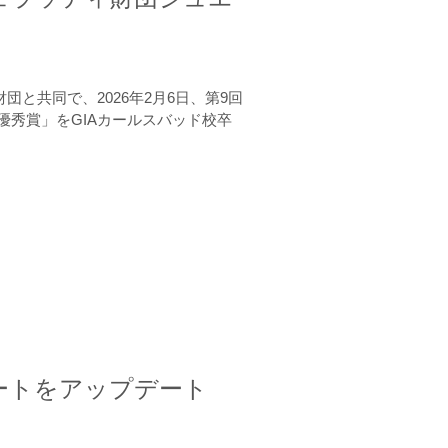
と共同で、2026年2月6日、第9回
秀賞」をGIAカールスバッド校卒
ートをアップデート