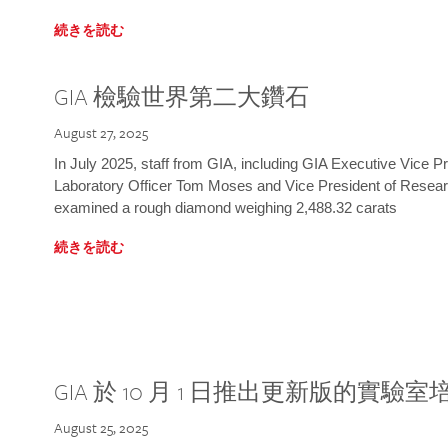
続きを読む
GIA 檢驗世界第二大鑽石
August 27, 2025
In July 2025, staff from GIA, including GIA Executive Vice 
Laboratory Officer Tom Moses and Vice President of Rese
examined a rough diamond weighing 2,488.32 carats
続きを読む
GIA 於 10 月 1 日推出更新版的實驗
August 25, 2025