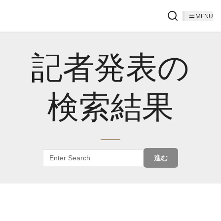
MENU
記者発表の
検索結果
進む