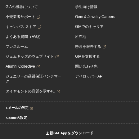
GIAの機器について
学生向け情報
小売業者サポート
Gem & Jewelry Careers
キャンパス ストア
GIAでのキャリア
よくある質問（FAQ）
所在地
プレスルーム
懸念を報告する
ジェムキッズのウェブサイト
GIAを支援する
Alumni Collective
問い合わせ先
ジュエリーの品質保証ベンチマー
デベロッパーAPI
ク
ダイヤモンドの品質を示す4C
Eメールの設定
Cookieの設定
新GIA Appをダウンロード