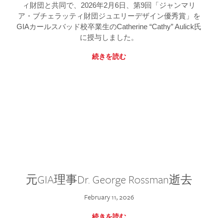
ィ財団と共同で、2026年2月6日、第9回「ジャンマリ
ア・ブチェラッティ財団ジュエリーデザイン優秀賞」を
GIAカールスバッド校卒業生のCatherine “Cathy” Aulick氏
に授与しました。
続きを読む
元GIA理事Dr. George Rossman逝去
February 11, 2026
続きを読む