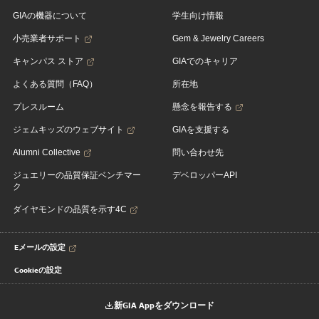
GIAの機器について
学生向け情報
小売業者サポート
Gem & Jewelry Careers
キャンパス ストア
GIAでのキャリア
よくある質問（FAQ）
所在地
プレスルーム
懸念を報告する
ジェムキッズのウェブサイト
GIAを支援する
Alumni Collective
問い合わせ先
ジュエリーの品質保証ベンチマー
デベロッパーAPI
ク
ダイヤモンドの品質を示す4C
Eメールの設定
Cookieの設定
新GIA Appをダウンロード