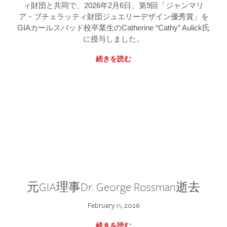
ィ財団と共同で、2026年2月6日、第9回「ジャンマリ
ア・ブチェラッティ財団ジュエリーデザイン優秀賞」を
GIAカールスバッド校卒業生のCatherine “Cathy” Aulick氏
に授与しました。
続きを読む
元GIA理事Dr. George Rossman逝去
February 11, 2026
続きを読む