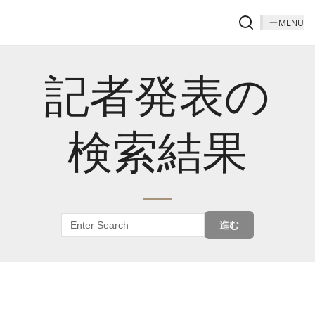
MENU
記者発表の
検索結果
進む