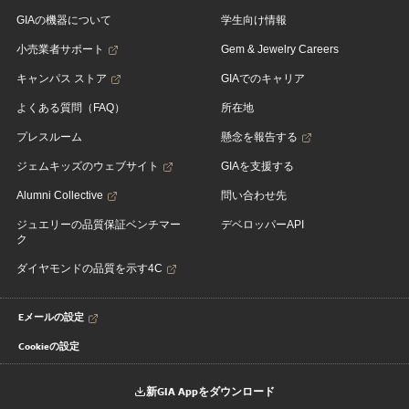
GIAの機器について
学生向け情報
小売業者サポート
Gem & Jewelry Careers
キャンパス ストア
GIAでのキャリア
よくある質問（FAQ）
所在地
プレスルーム
懸念を報告する
ジェムキッズのウェブサイト
GIAを支援する
Alumni Collective
問い合わせ先
ジュエリーの品質保証ベンチマー
デベロッパーAPI
ク
ダイヤモンドの品質を示す4C
Eメールの設定
Cookieの設定
新GIA Appをダウンロード