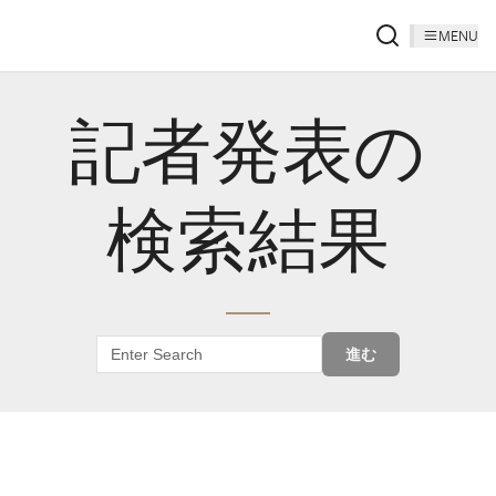
MENU
記者発表の
検索結果
進む