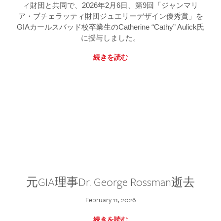
ィ財団と共同で、2026年2月6日、第9回「ジャンマリ
ア・ブチェラッティ財団ジュエリーデザイン優秀賞」を
GIAカールスバッド校卒業生のCatherine “Cathy” Aulick氏
に授与しました。
続きを読む
元GIA理事Dr. George Rossman逝去
February 11, 2026
続きを読む