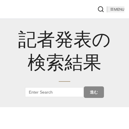
MENU
記者発表の
検索結果
進む