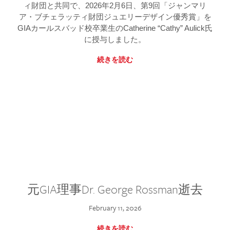
ィ財団と共同で、2026年2月6日、第9回「ジャンマリ
ア・ブチェラッティ財団ジュエリーデザイン優秀賞」を
GIAカールスバッド校卒業生のCatherine “Cathy” Aulick氏
に授与しました。
続きを読む
元GIA理事Dr. George Rossman逝去
February 11, 2026
続きを読む