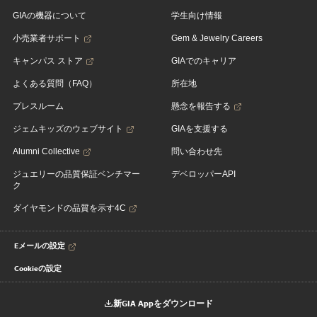
GIAの機器について
学生向け情報
小売業者サポート
Gem & Jewelry Careers
キャンパス ストア
GIAでのキャリア
よくある質問（FAQ）
所在地
プレスルーム
懸念を報告する
ジェムキッズのウェブサイト
GIAを支援する
Alumni Collective
問い合わせ先
ジュエリーの品質保証ベンチマー
デベロッパーAPI
ク
ダイヤモンドの品質を示す4C
Eメールの設定
Cookieの設定
新GIA Appをダウンロード