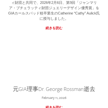
ィ財団と共同で、2026年2月6日、第9回「ジャンマリ
ア・ブチェラッティ財団ジュエリーデザイン優秀賞」を
GIAカールスバッド校卒業生のCatherine “Cathy” Aulick氏
に授与しました。
続きを読む
元GIA理事Dr. George Rossman逝去
February 11, 2026
続きを読む