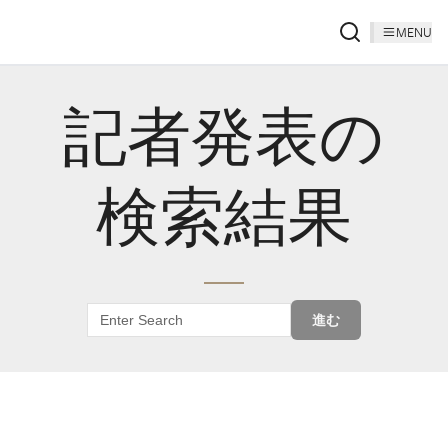
MENU
記者発表の
検索結果
進む