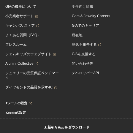
GIAの機器について
学生向け情報
小売業者サポート
Gem & Jewelry Careers
キャンパス ストア
GIAでのキャリア
よくある質問（FAQ）
所在地
プレスルーム
懸念を報告する
ジェムキッズのウェブサイト
GIAを支援する
Alumni Collective
問い合わせ先
ジュエリーの品質保証ベンチマー
デベロッパーAPI
ク
ダイヤモンドの品質を示す4C
Eメールの設定
Cookieの設定
新GIA Appをダウンロード