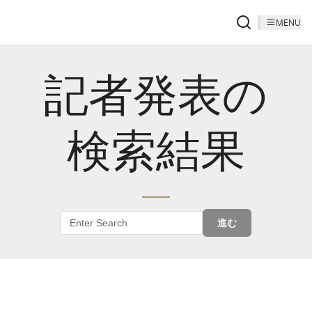
MENU
記者発表の
検索結果
進む