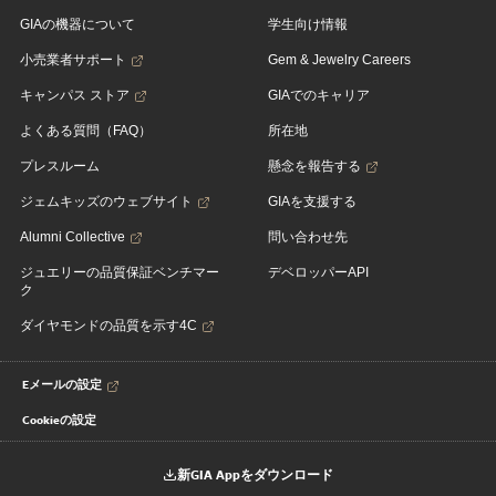
GIAの機器について
学生向け情報
小売業者サポート
Gem & Jewelry Careers
キャンパス ストア
GIAでのキャリア
よくある質問（FAQ）
所在地
プレスルーム
懸念を報告する
ジェムキッズのウェブサイト
GIAを支援する
Alumni Collective
問い合わせ先
ジュエリーの品質保証ベンチマー
デベロッパーAPI
ク
ダイヤモンドの品質を示す4C
Eメールの設定
Cookieの設定
新GIA Appをダウンロード