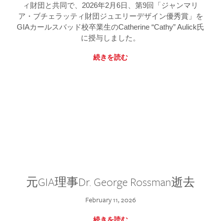
ィ財団と共同で、2026年2月6日、第9回「ジャンマリ
ア・ブチェラッティ財団ジュエリーデザイン優秀賞」を
GIAカールスバッド校卒業生のCatherine “Cathy” Aulick氏
に授与しました。
続きを読む
元GIA理事Dr. George Rossman逝去
February 11, 2026
続きを読む