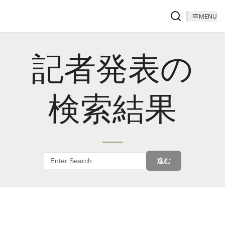
MENU
記者発表の
検索結果
進む