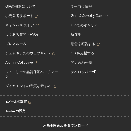
GIAの機器について
学生向け情報
小売業者サポート
Gem & Jewelry Careers
キャンパス ストア
GIAでのキャリア
よくある質問（FAQ）
所在地
プレスルーム
懸念を報告する
ジェムキッズのウェブサイト
GIAを支援する
Alumni Collective
問い合わせ先
ジュエリーの品質保証ベンチマー
デベロッパーAPI
ク
ダイヤモンドの品質を示す4C
Eメールの設定
Cookieの設定
新GIA Appをダウンロード