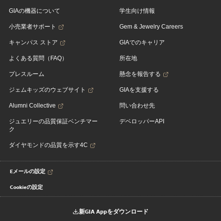
GIAの機器について
学生向け情報
小売業者サポート
Gem & Jewelry Careers
キャンパス ストア
GIAでのキャリア
よくある質問（FAQ）
所在地
プレスルーム
懸念を報告する
ジェムキッズのウェブサイト
GIAを支援する
Alumni Collective
問い合わせ先
ジュエリーの品質保証ベンチマー
デベロッパーAPI
ク
ダイヤモンドの品質を示す4C
Eメールの設定
Cookieの設定
新GIA Appをダウンロード