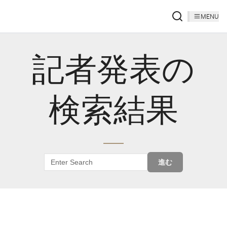
MENU
記者発表の
検索結果
進む