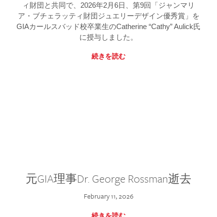
ィ財団と共同で、2026年2月6日、第9回「ジャンマリ
ア・ブチェラッティ財団ジュエリーデザイン優秀賞」を
GIAカールスバッド校卒業生のCatherine “Cathy” Aulick氏
に授与しました。
続きを読む
元GIA理事Dr. George Rossman逝去
February 11, 2026
続きを読む