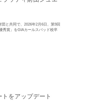
と共同で、2026年2月6日、第9回
秀賞」をGIAカールスバッド校卒
ートをアップデート