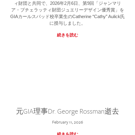
ィ財団と共同で、2026年2月6日、第9回「ジャンマリ
ア・ブチェラッティ財団ジュエリーデザイン優秀賞」を
GIAカールスバッド校卒業生のCatherine “Cathy” Aulick氏
に授与しました。
続きを読む
元GIA理事Dr. George Rossman逝去
February 11, 2026
続きを読む