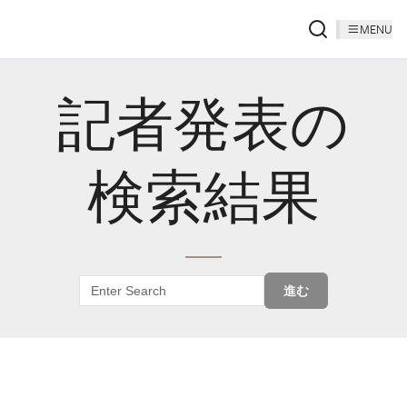
MENU
記者発表の
検索結果
進む