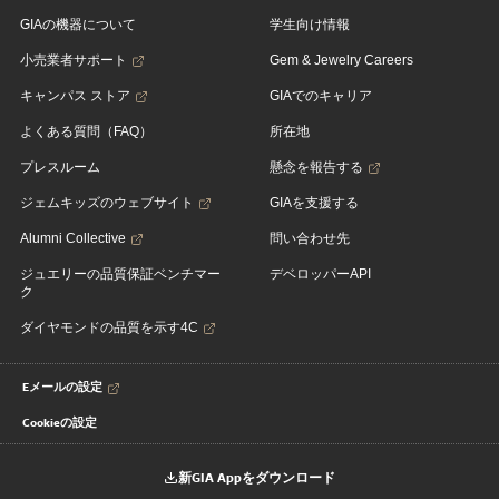
GIAの機器について
学生向け情報
小売業者サポート
Gem & Jewelry Careers
キャンパス ストア
GIAでのキャリア
よくある質問（FAQ）
所在地
プレスルーム
懸念を報告する
ジェムキッズのウェブサイト
GIAを支援する
Alumni Collective
問い合わせ先
ジュエリーの品質保証ベンチマー
デベロッパーAPI
ク
ダイヤモンドの品質を示す4C
Eメールの設定
Cookieの設定
新GIA Appをダウンロード