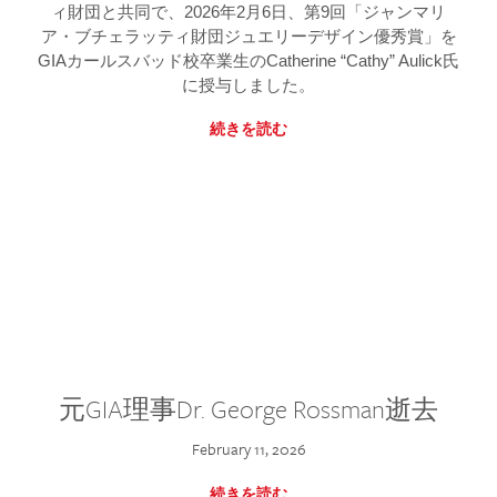
ィ財団と共同で、2026年2月6日、第9回「ジャンマリ
ア・ブチェラッティ財団ジュエリーデザイン優秀賞」を
GIAカールスバッド校卒業生のCatherine “Cathy” Aulick氏
に授与しました。
続きを読む
元GIA理事Dr. George Rossman逝去
February 11, 2026
続きを読む