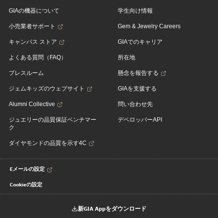
GIAの機器について
学生向け情報
小売業者サポート
Gem & Jewelry Careers
キャンパス ストア
GIAでのキャリア
よくある質問（FAQ）
所在地
プレスルーム
懸念を報告する
ジェムキッズのウェブサイト
GIAを支援する
Alumni Collective
問い合わせ先
ジュエリーの品質保証ベンチマー
デベロッパーAPI
ク
ダイヤモンドの品質を示す4C
Eメールの設定
Cookieの設定
新GIA Appをダウンロード