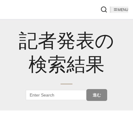
MENU
記者発表の
検索結果
進む