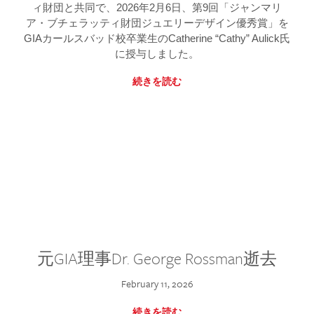
ィ財団と共同で、2026年2月6日、第9回「ジャンマリ
ア・ブチェラッティ財団ジュエリーデザイン優秀賞」を
GIAカールスバッド校卒業生のCatherine “Cathy” Aulick氏
に授与しました。
続きを読む
元GIA理事Dr. George Rossman逝去
February 11, 2026
続きを読む