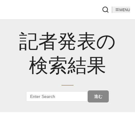
MENU
記者発表の
検索結果
進む