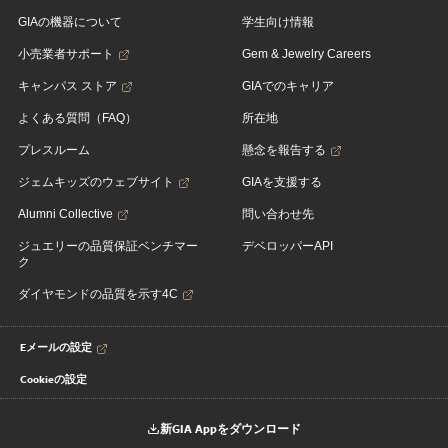
GIAの機器について
学生向け情報
小売業者サポート
Gem & Jewelry Careers
キャンパス ストア
GIAでのキャリア
よくある質問（FAQ）
所在地
プレスルーム
懸念を報告する
ジェムキッズのウェブサイト
GIAを支援する
Alumni Collective
問い合わせ先
ジュエリーの品質保証ベンチマー
デベロッパーAPI
ク
ダイヤモンドの品質を示す4C
Eメールの設定
Cookieの設定
新GIA Appをダウンロード