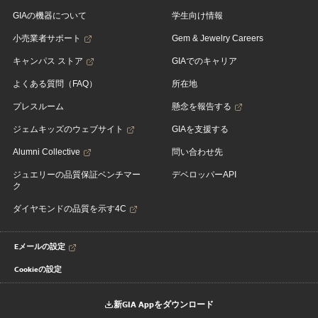
GIAの機器について
学生向け情報
小売業者サポート
Gem & Jewelry Careers
キャンパス ストア
GIAでのキャリア
よくある質問（FAQ）
所在地
プレスルーム
懸念を報告する
ジェムキッズのウェブサイト
GIAを支援する
Alumni Collective
問い合わせ先
ジュエリーの品質保証ベンチマー
デベロッパーAPI
ク
ダイヤモンドの品質を示す4C
Eメールの設定
Cookieの設定
新GIA Appをダウンロード