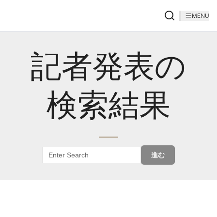
MENU
記者発表の
検索結果
進む