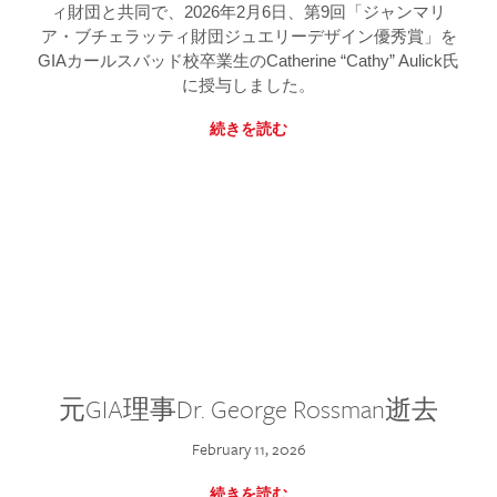
ィ財団と共同で、2026年2月6日、第9回「ジャンマリ
ア・ブチェラッティ財団ジュエリーデザイン優秀賞」を
GIAカールスバッド校卒業生のCatherine “Cathy” Aulick氏
に授与しました。
続きを読む
元GIA理事Dr. George Rossman逝去
February 11, 2026
続きを読む